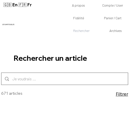
🇬🇧 En
🇫🇷 Fr
A propos
Compte / User
Fidélité
Panier / Cart
LE GAI FOUILLIS
Rechercher
Archives
Rechercher un article
671 articles
Filtrer