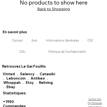
No products to show here
Back to Shopping
En savoir plus
Contact
Avis
Informations Générales
CGV
CGU
Politique de Confidentialité
Retrouvez Le Gai Fouillis
Vinted
.
Selency
.
Catawiki
.
Leboncoin
.
Antikeo
.
Whoppah
.
Etsy
.
Reliving
.
Ebay
Statistiques:
Do Not Sell
+1950
My Personal
Commandes
Information