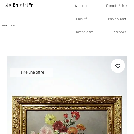
🇬🇧 En
🇫🇷 Fr
A propos
Compte / User
Fidélité
Panier / Cart
LE GAI FOUILLIS
Rechercher
Archives
Faire une offre