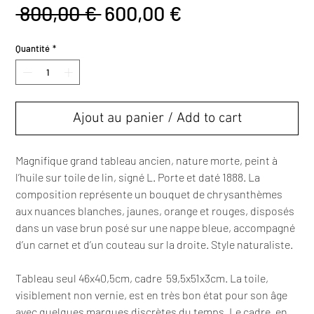
Prix
Prix
 800,00 € 
600,00 €
original
promotionnel
Quantité
*
Ajout au panier / Add to cart
Magnifique grand tableau ancien, nature morte, peint à
l’huile sur toile de lin, signé L. Porte et daté 1888. La
composition représente un bouquet de chrysanthèmes
aux nuances blanches, jaunes, orange et rouges, disposés
dans un vase brun posé sur une nappe bleue, accompagné
d’un carnet et d’un couteau sur la droite. Style naturaliste.
Tableau seul 46x40,5cm, cadre 59,5x51x3cm. La toile,
visiblement non vernie, est en très bon état pour son âge
avec quelques marques discrètes du temps. Le cadre, en