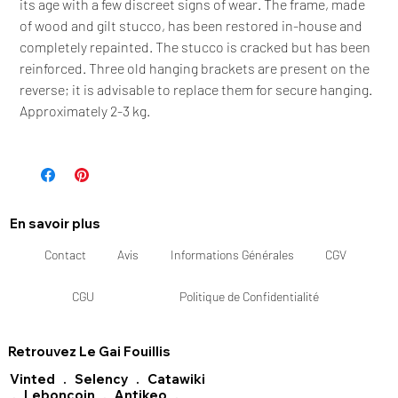
its age with a few discreet signs of wear. The frame, made
of wood and gilt stucco, has been restored in-house and
completely repainted. The stucco is cracked but has been
reinforced. Three old hanging brackets are present on the
reverse; it is advisable to replace them for secure hanging.
Approximately 2-3 kg.
En savoir plus
Contact
Avis
Informations Générales
CGV
CGU
Politique de Confidentialité
Retrouvez Le Gai Fouillis
Vinted
.
Selency
.
Catawiki
.
Leboncoin
.
Antikeo
.