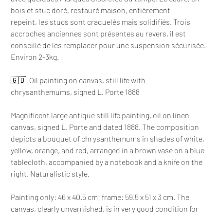
bois et stuc doré, restauré maison, entièrement
repeint, les stucs sont craquelés mais solidifiés. Trois
accroches anciennes sont présentes au revers, il est
conseillé de les remplacer pour une suspension sécurisée.
Environ 2-3kg.
🇬🇧 Oil painting on canvas, still life with
chrysanthemums, signed L. Porte 1888
Magnificent large antique still life painting, oil on linen
canvas, signed L. Porte and dated 1888. The composition
depicts a bouquet of chrysanthemums in shades of white,
yellow, orange, and red, arranged in a brown vase on a blue
tablecloth, accompanied by a notebook and a knife on the
right. Naturalistic style.
Painting only: 46 x 40.5 cm; frame: 59.5 x 51 x 3 cm. The
canvas, clearly unvarnished, is in very good condition for