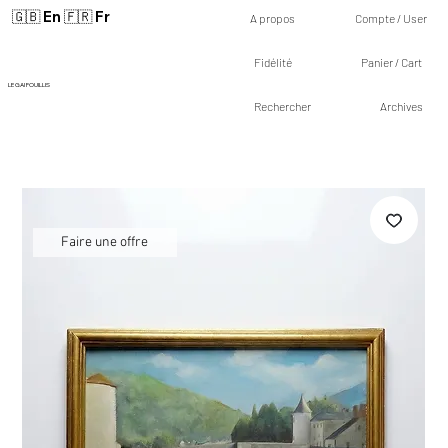
🇬🇧 En
🇫🇷 Fr
A propos
Compte / User
Fidélité
Panier / Cart
LE GAI FOUILLIS
Rechercher
Archives
Faire une offre