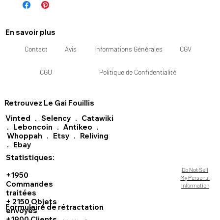
En savoir plus
Contact
Avis
Informations Générales
CGV
CGU
Politique de Confidentialité
Retrouvez Le Gai Fouillis
Vinted
.
Selency
.
Catawiki
.
Leboncoin
.
Antikeo
.
Whoppah
.
Etsy
.
Reliving
.
Ebay
Statistiques:
Do Not Sell
+1950
My Personal
Commandes
Information
traitées
+ 2150 Objets
Formulaire de rétractation
envoyés
+1900 Clients