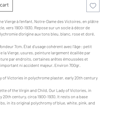
cart
ne Vierge à l'enfant, Notre-Dame des Victoires, en plâtre
le, vers 1900-1930. Repose sur un socle à décor de
ychromie d'origine aux tons bleu, blanc, rose et doré.
ondeur 7cm. État d'usage cohérent avec l'âge : petit
e la Vierge, usures, peinture largement écaillée par
nture par endroits, certaines arêtes émoussées et
mportant ni accident majeur. Environ 700gr.
y of Victories in polychrome plaster, early 20th century
tte of the Virgin and Child, Our Lady of Victories, in
 20th century, circa 1900-1930. It rests on a base
, in its original polychromy of blue, white, pink, and