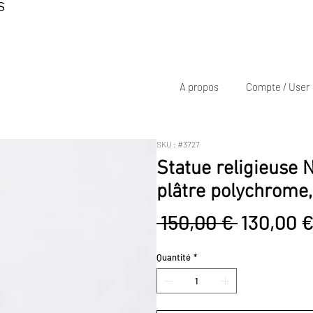
S
A propos
Compte / User
SKU : #3727
Statue religieuse 
plâtre polychrome
Prix
 150,00 € 
130,00 
original
Quantité
*