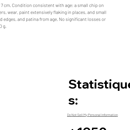
 7 cm. Condition consistent with age: a small chip on
gers, wear, paint extensively flaking in places, and small
d edges, and patina from age. No significant losses or
0 g.
Statistiqu
s:
Do Not Sell My Personal Information