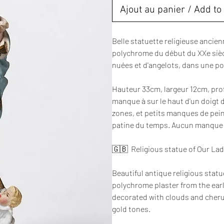
Ajout au panier / Add to 
Belle statuette religieuse ancien
polychrome du début du XXe sièc
nuées et d'angelots, dans une pol
Hauteur 33cm, largeur 12cm, prof
manque à sur le haut d'un doigt d
zones, et petits manques de pei
patine du temps. Aucun manque i
🇬🇧 Religious statue of Our Lad
Beautiful antique religious statue
polychrome plaster from the early
decorated with clouds and cherubs
gold tones.