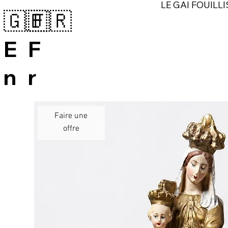
LE GAI FOUILLI
🇬🇧
🇫🇷
E
F
n
r
Faire une
offre