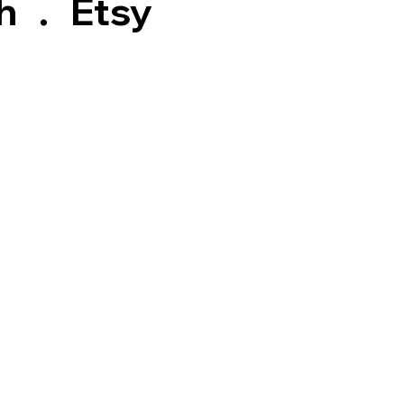
h
.
Etsy