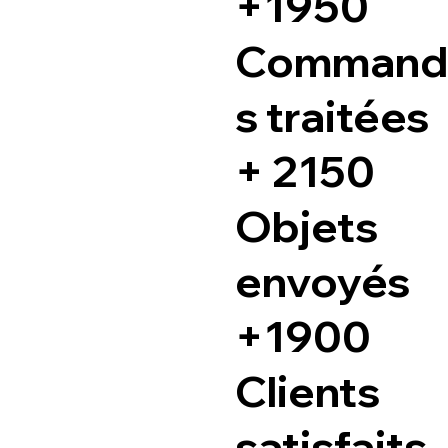
+1950
Command
s traitées
+ 2150
Objets
envoyés
+1900
Clients
satisfaits