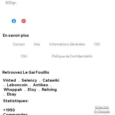
600gr.
En savoir plus
Contact
Avis
Informations Générales
CGV
CGU
Politique de Confidentialité
Retrouvez Le Gai Fouillis
Vinted
.
Selency
.
Catawiki
.
Leboncoin
.
Antikeo
.
Whoppah
.
Etsy
.
Reliving
.
Ebay
Statistiques:
Do Not Sell
+1950
My Personal
Commandes