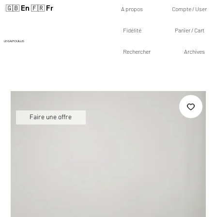
🇬🇧 En
🇫🇷 Fr
A propos
Compte / User
Fidélité
Panier / Cart
LE GAI FOUILLIS
Rechercher
Archives
Faire une offre