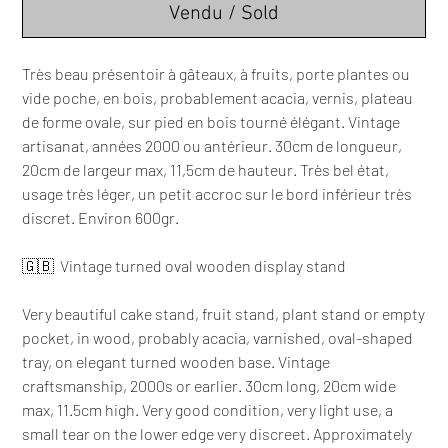
Vendu / Sold
Très beau présentoir à gâteaux, à fruits, porte plantes ou
vide poche, en bois, probablement acacia, vernis, plateau
de forme ovale, sur pied en bois tourné élégant. Vintage
artisanat, années 2000 ou antérieur. 30cm de longueur,
20cm de largeur max, 11,5cm de hauteur. Très bel état,
usage très léger, un petit accroc sur le bord inférieur très
discret. Environ 600gr.
🇬🇧 Vintage turned oval wooden display stand
Very beautiful cake stand, fruit stand, plant stand or empty
pocket, in wood, probably acacia, varnished, oval-shaped
tray, on elegant turned wooden base. Vintage
craftsmanship, 2000s or earlier. 30cm long, 20cm wide
max, 11.5cm high. Very good condition, very light use, a
small tear on the lower edge very discreet. Approximately