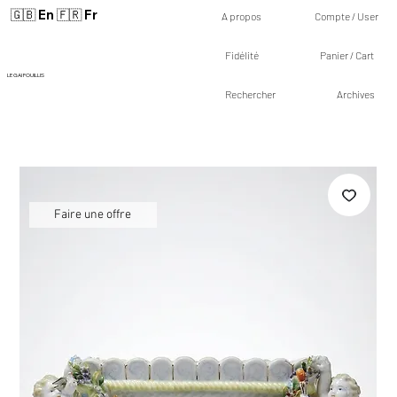
🇬🇧 En
🇫🇷 Fr
A propos
Compte / User
Fidélité
Panier / Cart
LE GAI FOUILLIS
Rechercher
Archives
Faire une offre