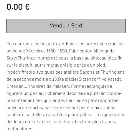
Prix
0,00 €
Vendu / Sold
Peu courante, belle petite jardinière en porcelaine émaillée
ancienne XIXe circa 1860–1890. Fabrication Allemande,
Saxe/Thuringe, numéroté sous la base au pinceau bleu fin
sur le biscuit, autre marque visible près d'un pied,
indéchiffrable, typiques des ateliers Saxons et Thuringiens
de la seconde moitié du XIXe siècle (Sitzendorf, Volkstedt,
Dresden…) inspirés de Meissen. Forme rectangulaire
figurant un panier, richement décorée de putti en "ronde-
bosse" tenant des guirlandes fleuries en pâte rapportée
polychrome, artisanat, entièrement peint main. Jolies
couleurs pastelles, rose, bleu, jaune pâles... Les guirlandes
de fleurs quand à elles sont dans des tons plus francs,
multicolores.