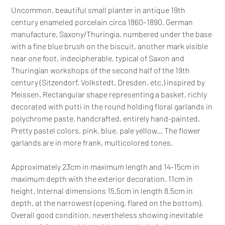
Uncommon, beautiful small planter in antique 19th
century enameled porcelain circa 1860–1890. German
manufacture, Saxony/Thuringia, numbered under the base
with a fine blue brush on the biscuit, another mark visible
near one foot, indecipherable, typical of Saxon and
Thuringian workshops of the second half of the 19th
century (Sitzendorf, Volkstedt, Dresden, etc.) inspired by
Meissen. Rectangular shape representing a basket, richly
decorated with putti in the round holding floral garlands in
polychrome paste, handcrafted, entirely hand-painted.
Pretty pastel colors, pink, blue, pale yellow... The flower
garlands are in more frank, multicolored tones.
Approximately 23cm in maximum length and 14-15cm in
maximum depth with the exterior decoration, 11cm in
height. Internal dimensions 15.5cm in length 8.5cm in
depth, at the narrowest (opening, flared on the bottom).
Overall good condition, nevertheless showing inevitable