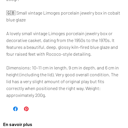
🇬🇧 Small vintage Limoges porcelain jewelry box in cobalt
blue glaze
A lovely small vintage Limoges porcelain jewelry box or
decorative casket, dating from the 1950s to the 1970s. It
features a beautiful, deep, glossy kiln-fired blue glaze and
four raised feet with Rococo-style detailing.
Dimensions: 10–11 cm in length, 9 cm in depth, and 6 cm in
height (including the lid). Very good overall condition. The
lid has a very slight amount of original play but fits
correctly when positioned the right way. Weight:
approximately 200g.
En savoir plus