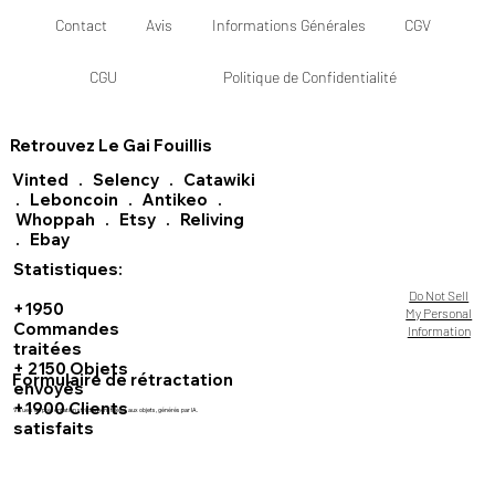
Contact
Avis
Informations Générales
CGV
CGU
Politique de Confidentialité
Retrouvez Le Gai Fouillis
Vinted
.
Selency
.
Catawiki
.
Leboncoin
.
Antikeo
.
Whoppah
.
Etsy
.
Reliving
.
Ebay
Statistiques:
Do Not Sell
+1950
My Personal
Commandes
Information
traitées
+ 2150 Objets
Formulaire de rétractation
envoyés
+1900 Clients
Visuels de présentation strictement fidèles aux objets, générés par IA.
satisfaits