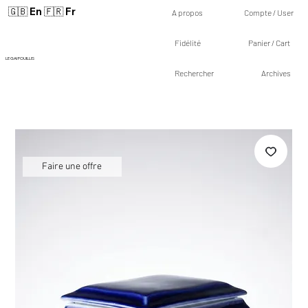
🇬🇧 En
🇫🇷 Fr
A propos
Compte / User
Fidélité
Panier / Cart
LE GAI FOUILLIS
Rechercher
Archives
Faire une offre