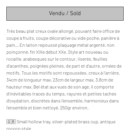
Vendu / Sold
Très beau plat creux ovale allongé, pouvant faire office de
coupe à fruits, coupe décorative ou vide poche, panière à
pain... En laiton repoussé plaquage métal argenté, non
poinçonné, fin XIXe début XXe. Style art nouveau ou
rocaille, arabesques sur le contour, liserés, feuilles
d'acanthes, poignées pleines, de part et d'autre, ornées de
motifs. Tous les motifs sont repoussées, creux à l'arrière.
34cm de longueur max, 23cm de largeur max, 3,8cm de
hauteur max. Bel état aux vues de son age, il comporte
d'inévitables traces du temps, rayures et petites taches
d'oxydation, discrètes dans l'ensemble, harmonieux dans
l'ensemble et bien nettoyé. 250gr environ.
🇬🇧 Small hollow tray, silver-plated brass cup, antique
rococo style