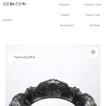
🇬🇧 En
🇫🇷 Fr
A propos
Compte / User
Fidélité
Panier / Cart
LE GAI FOUILLIS
Rechercher
Archives
Faire une offre