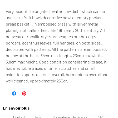
Very beautiful elongated oval hollow dish, which can be
used as a fruit bowl, decorative bowl or empty pocket,
bread basket... In embossed brass with silver metal
plating, not hallmarked, late 19th early 20th century. Art
nouveau or rocaille style, arabesques on the edge,
borders, acanthus leaves, full handles, on both sides,
decorated with patterns. All the patterns are embossed,
hollow at the back. 34cm max length, 23cm max width,
3.8cm max height. Good condition considering its age, it
has inevitable traces of time, scratches and small
oxidation spots, discreet overall, harmonious overall and
well cleaned. Approximately 250gr.
En savoir plus
Contact
Avis
Informations Générales
CGV