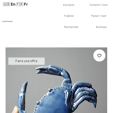
🇬🇧 En
🇫🇷 Fr
A propos
Compte / User
Fidélité
Panier / Cart
LE GAI FOUILLIS
Rechercher
Archives
Faire une offre