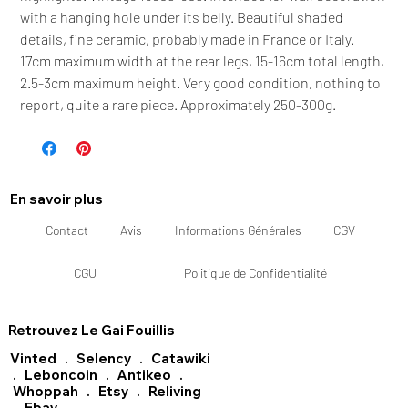
with a hanging hole under its belly. Beautiful shaded
details, fine ceramic, probably made in France or Italy.
17cm maximum width at the rear legs, 15-16cm total length,
2.5-3cm maximum height. Very good condition, nothing to
report, quite a rare piece. Approximately 250-300g.
En savoir plus
Contact
Avis
Informations Générales
CGV
CGU
Politique de Confidentialité
Retrouvez Le Gai Fouillis
Vinted
.
Selency
.
Catawiki
.
Leboncoin
.
Antikeo
.
Whoppah
.
Etsy
.
Reliving
.
Ebay