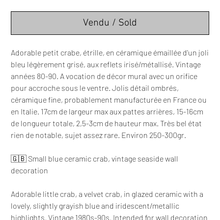
Vendu / Sold
Adorable petit crabe, étrille, en céramique émaillée d'un joli
bleu légèrement grisé, aux reflets irisé/métallisé. Vintage
années 80-90. A vocation de décor mural avec un orifice
pour accroche sous le ventre. Jolis détail ombrés,
céramique fine, probablement manufacturée en France ou
en Italie. 17cm de largeur max aux pattes arrières, 15-16cm
de longueur totale, 2,5-3cm de hauteur max. Très bel état
rien de notable, sujet assez rare. Environ 250-300gr.
🇬🇧 Small blue ceramic crab, vintage seaside wall
decoration
Adorable little crab, a velvet crab, in glazed ceramic with a
lovely, slightly grayish blue and iridescent/metallic
highlights. Vintage 1980s-90s. Intended for wall decoration