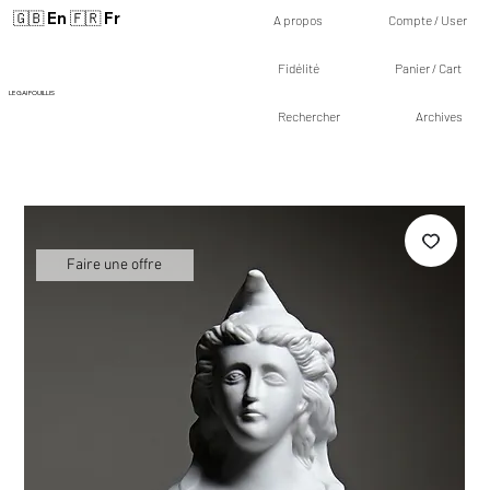
🇬🇧 En
🇫🇷 Fr
A propos
Compte / User
Fidélité
Panier / Cart
LE GAI FOUILLIS
Rechercher
Archives
Faire une offre