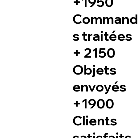
+1950
Command
s traitées
+ 2150
Objets
envoyés
+1900
Clients
satisfaits