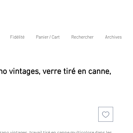
Fidélité
Panier / Cart
Rechercher
Archives
o vintages, verre tiré en canne,
rano vintages, travail tiré en canne multicolore dans les