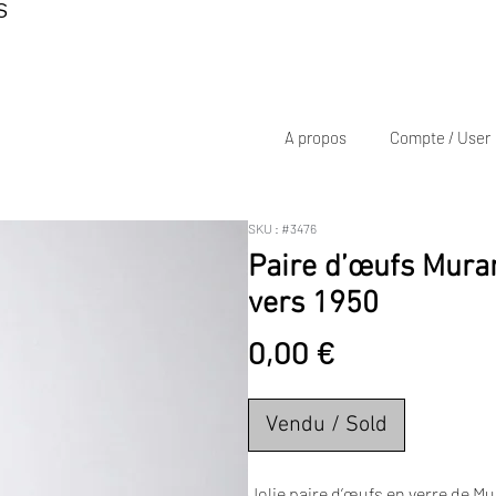
S
A propos
Compte / User
SKU : #3476
Paire d’œufs Muran
vers 1950
Prix
0,00 €
Vendu / Sold
Jolie paire d’œufs en verre de Mu