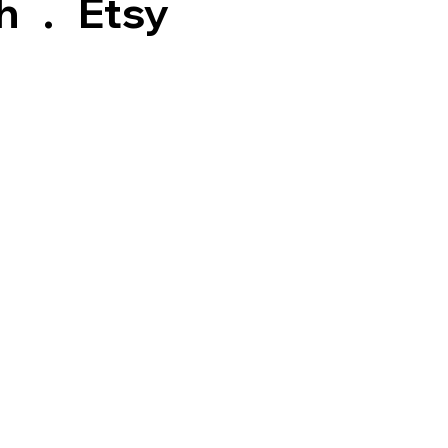
h
.
Etsy