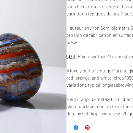
tons bleu, rouge, orange et blanc
variations typiques du soufflage.
Hauteur environ 6cm, diamètre 5c
tension de fabrication en surfac
pièce.
🇬🇧 Pair of vintage Murano glas
A lovely pair of vintage Murano 
red, orange, and white, circa 19
variations typical of glassblowin
Height approximately 6 cm, diame
slight surface tension from the
display set. Approximately 120 g