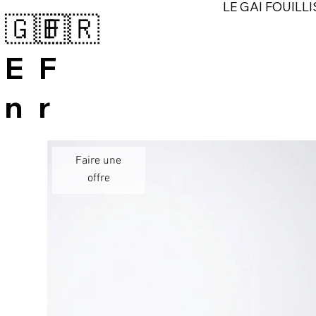
LE GAI FOUILLI
🇬🇧
🇫🇷
E
F
n
r
Faire une
offre