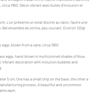
, circa 1950. Décor vibrant avec bulles d’inclusion et
m. L’un présente un éclat discret au talon, l’autre une
e. Bel ensemble de vitrine, peu courant. Environ 120gr
s eggs, blown from a cane, circa 1950
glass eggs, hand-blown in multicolored shades of blue,
50. Vibrant decoration with inclusion bubbles and
g.
ter 5 cm. One has a small chip on the base, the other a
 manufacturing process. A beautiful and uncommon
rams each.