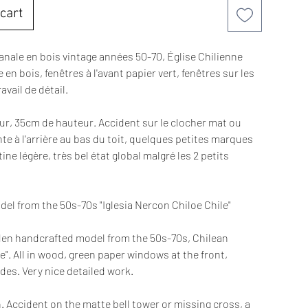
cart
anale en bois vintage années 50-70, Église Chilienne
 en bois, fenêtres à l'avant papier vert, fenêtres sur les
avail de détail.
ur, 35cm de hauteur. Accident sur le clocher mat ou
te à l'arrière au bas du toit, quelques petites marques
ne légère, très bel état global malgré les 2 petits
l from the 50s-70s "Iglesia Nercon Chiloe Chile"
oden handcrafted model from the 50s-70s, Chilean
e". All in wood, green paper windows at the front,
des. Very nice detailed work.
 Accident on the matte bell tower or missing cross, a