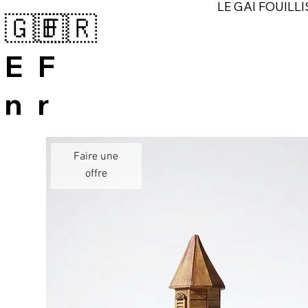
LE GAI FOUILLI
🇬🇧
🇫🇷
E
F
n
r
Faire une
offre