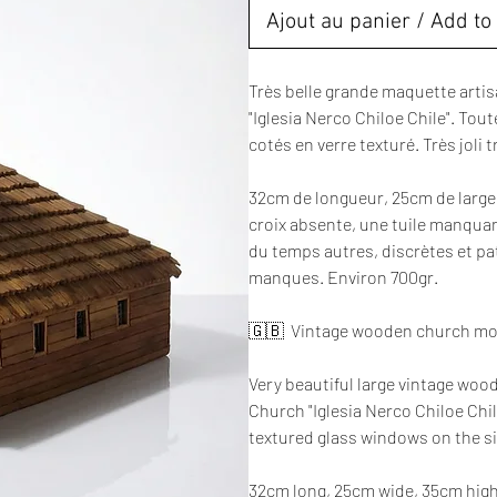
Ajout au panier / Add to 
Très belle grande maquette artis
"Iglesia Nerco Chiloe Chile". Toute
cotés en verre texturé. Très joli tr
32cm de longueur, 25cm de large
croix absente, une tuile manquan
du temps autres, discrètes et pati
manques. Environ 700gr.
🇬🇧 Vintage wooden church mode
Very beautiful large vintage wo
Church "Iglesia Nerco Chiloe Chil
textured glass windows on the si
32cm long, 25cm wide, 35cm high.