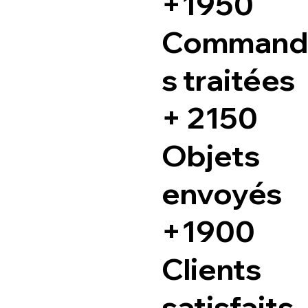
+1950
Command
s traitées
+ 2150
Objets
envoyés
+1900
Clients
satisfaits