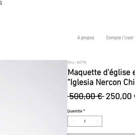
S
A propos
Compte / User
SKU : #2778
Maquette d'église 
"Iglesia Nercon Chi
Prix
 500,00 € 
250,00 
original
Quantité
*