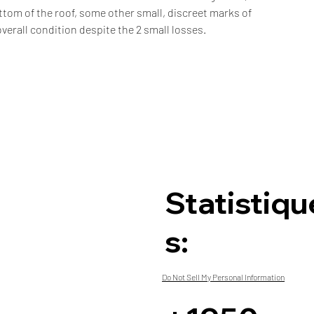
ottom of the roof, some other small, discreet marks of
overall condition despite the 2 small losses.
Statistiqu
s:
Do Not Sell My Personal Information