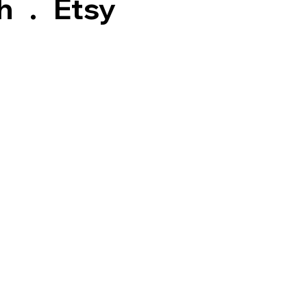
h
.
Etsy