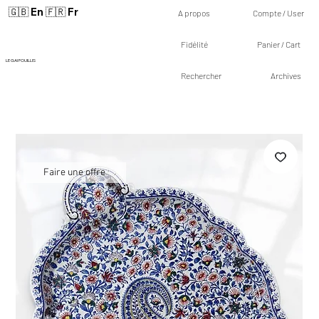
🇬🇧 En
🇫🇷 Fr
A propos
Compte / User
Fidélité
Panier / Cart
LE GAI FOUILLIS
Rechercher
Archives
Faire une offre