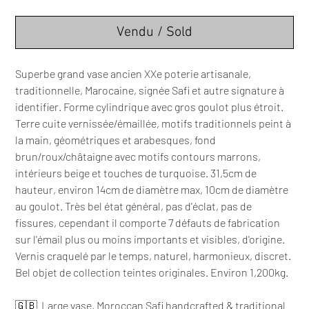
Vendu / Sold
Superbe grand vase ancien XXe poterie artisanale,
traditionnelle, Marocaine, signée Safi et autre signature à
identifier. Forme cylindrique avec gros goulot plus étroit.
Terre cuite vernissée/émaillée, motifs traditionnels peint à
la main, géométriques et arabesques, fond
brun/roux/châtaigne avec motifs contours marrons,
intérieurs beige et touches de turquoise. 31,5cm de
hauteur, environ 14cm de diamètre max, 10cm de diamètre
au goulot. Très bel état général, pas d'éclat, pas de
fissures, cependant il comporte 7 défauts de fabrication
sur l'émail plus ou moins importants et visibles, d'origine.
Vernis craquelé par le temps, naturel, harmonieux, discret.
Bel objet de collection teintes originales. Environ 1,200kg.
🇬🇧 Large vase, Moroccan Safi handcrafted & traditional