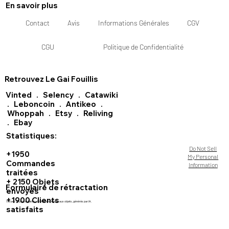
En savoir plus
Contact
Avis
Informations Générales
CGV
CGU
Politique de Confidentialité
Retrouvez Le Gai Fouillis
Vinted
.
Selency
.
Catawiki
.
Leboncoin
.
Antikeo
.
Whoppah
.
Etsy
.
Reliving
.
Ebay
Statistiques:
Do Not Sell
+1950
My Personal
Commandes
Information
traitées
+ 2150 Objets
Formulaire de rétractation
envoyés
+1900 Clients
Visuels de présentation strictement fidèles aux objets, générés par IA.
satisfaits