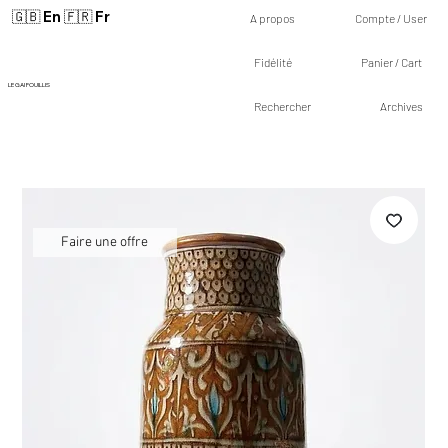
🇬🇧 En
🇫🇷 Fr
A propos
Compte / User
Fidélité
Panier / Cart
LE GAI FOUILLIS
Rechercher
Archives
Faire une offre