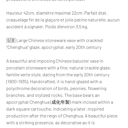
Hauteur 42cm, diamètre maximal 22cm. Parfait état,
craquelage fin de la glaçure et jolie patine naturelle, aucun
accident à signaler. Poids d'environ 3,5 kg.
🇬🇧 Large Chinese stoneware vase with crackled
"Chenghua" glaze, apocryphal, early 20th century
A beautiful and imposing Chinese baluster vase in
porcelain stoneware with a fine, natural crackle glaze,
famille verte style, dating from the early 20th century
(1900-1935). Handcrafted, it is hand-glazed with a
polychrome decoration of birds, peonies, flowering
branches, and stylized rocks. The base bears an
apocryphal Chenghua (成化年製) mark incised within a
dark square cartouche, indicating a later, inspired
production after the reign of Chenghua. A beautiful piece
with a striking presence, as decorative as it is