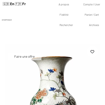
🇬🇧 En
🇫🇷 Fr
A propos
Compte / User
Fidélité
Panier / Cart
LE GAI FOUILLIS
Rechercher
Archives
Faire une offre