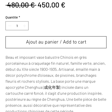
Prix
Prix
 480,00 € 
450,00 €
original
promotionnel
Quantité
*
Ajout au panier / Add to cart
Beau et imposant vase balustre Chinois en grès
porcelaineux à craquelage fin naturel, famille verte, ancien,
début du XXe siècle 1900-1935. Artisanal, émaillé main à
décor polychrome d'oiseaux, de pivoines, branchages
fleuris et rochers stylisés. La base porte une marque
apocryphe Chenghua (成化年製) incisée dans un
cartouche carré foncé, il s'agit d'une production inspirée,
postérieure au règne de Chenghua. Une belle pièce de belle
présence, aussi décorative que représentative des
productions chinoises de cette période.