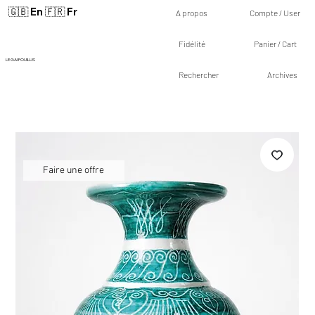
🇬🇧 En
🇫🇷 Fr
A propos
Compte / User
Fidélité
Panier / Cart
LE GAI FOUILLIS
Rechercher
Archives
Faire une offre