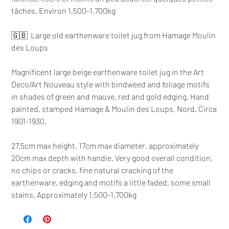
tâches. Environ 1,500-1,700kg
🇬🇧 Large old earthenware toilet jug from Hamage Moulin
des Loups
Magnificent large beige earthenware toilet jug in the Art
Deco/Art Nouveau style with bindweed and foliage motifs
in shades of green and mauve, red and gold edging. Hand
painted, stamped Hamage & Moulin des Loups, Nord. Circa
1901-1930.
27.5cm max height, 17cm max diameter, approximately
20cm max depth with handle. Very good overall condition,
no chips or cracks, fine natural cracking of the
earthenware, edging and motifs a little faded, some small
stains. Approximately 1,500-1,700kg