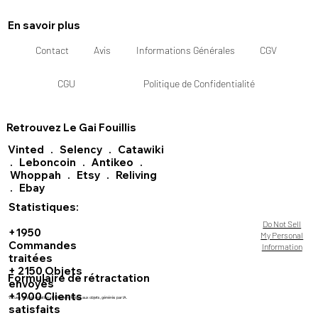
En savoir plus
Contact
Avis
Informations Générales
CGV
CGU
Politique de Confidentialité
Retrouvez Le Gai Fouillis
Vinted
.
Selency
.
Catawiki
.
Leboncoin
.
Antikeo
.
Whoppah
.
Etsy
.
Reliving
.
Ebay
Statistiques:
Do Not Sell
+1950
My Personal
Commandes
Information
traitées
+ 2150 Objets
Formulaire de rétractation
envoyés
+1900 Clients
Visuels de présentation strictement fidèles aux objets, générés par IA.
satisfaits