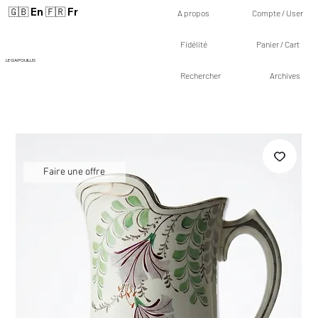
🇬🇧 En
🇫🇷 Fr
A propos
Compte / User
Fidélité
Panier / Cart
LE GAI FOUILLIS
Rechercher
Archives
Faire une offre