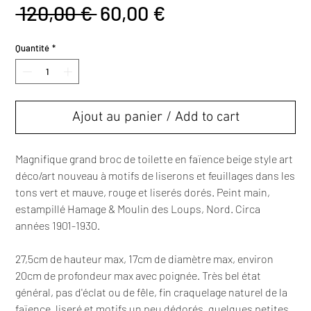
Prix
Prix
 120,00 € 
60,00 €
original
promotionnel
Quantité
*
Ajout au panier / Add to cart
Magnifique grand broc de toilette en faïence beige style art
déco/art nouveau à motifs de liserons et feuillages dans les
tons vert et mauve, rouge et liserés dorés. Peint main,
estampillé Hamage & Moulin des Loups, Nord. Circa
années 1901-1930.
27,5cm de hauteur max, 17cm de diamètre max, environ
20cm de profondeur max avec poignée. Très bel état
général, pas d'éclat ou de fêle, fin craquelage naturel de la
faïence, liseré et motifs un peu dédorés, quelques petites