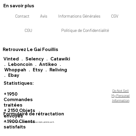
En savoir plus
Contact
Avis
Informations Générales
CGV
CGU
Politique de Confidentialité
Retrouvez Le Gai Fouillis
Vinted
.
Selency
.
Catawiki
.
Leboncoin
.
Antikeo
.
Whoppah
.
Etsy
.
Reliving
.
Ebay
Statistiques:
Do Not Sell
+1950
My Personal
Commandes
Information
traitées
+ 2150 Objets
Formulaire de rétractation
envoyés
+1900 Clients
Visuels de présentation strictement fidèles aux objets, générés par IA.
satisfaits