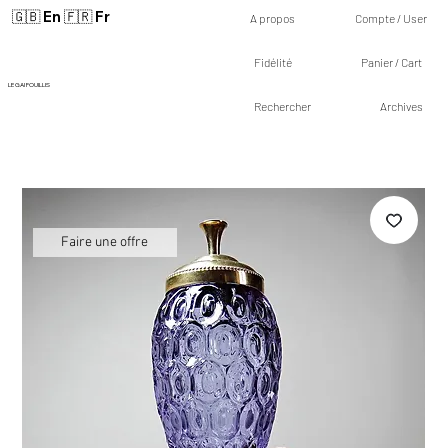
🇬🇧 En
🇫🇷 Fr
A propos
Compte / User
Fidélité
Panier / Cart
LE GAI FOUILLIS
Rechercher
Archives
Faire une offre