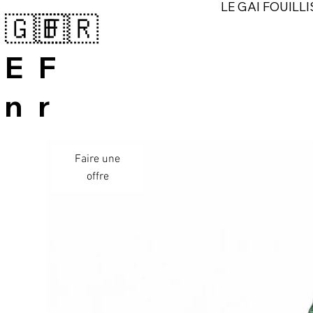
LE GAI FOUILLI
🇬🇧
🇫🇷
E
F
n
r
Faire une
offre