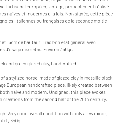
avail artisanal européen, vintage, probablement réalisé
gnes naïves et modernes à la fois. Non signée, cette pièce
noles, italiennes ou françaises de la seconde moitié
 et 15cm de hauteur. Très bon état général avec
es d'usage discrètes. Environ 350gr.
ack and green glazed clay, handcrafted
f a stylized horse, made of glazed clay in metallic black
age European handcrafted piece, likely created between
re both naive and modern. Unsigned, this piece evokes
ch creations from the second half of the 20th century.
gh. Very good overall condition with only a few minor,
ately 350g.