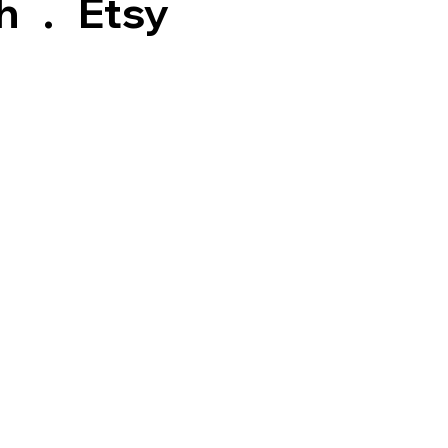
h
.
Etsy