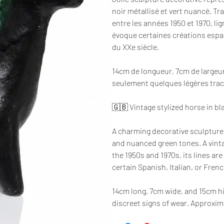
noir métallisé et vert nuancé. Tr
entre les années 1950 et 1970, li
évoque certaines créations espag
du XXe siècle.
14cm de longueur, 7cm de largeur
seulement quelques légères trac
🇬🇧 Vintage stylized horse in bl
A charming decorative sculpture o
and nuanced green tones. A vint
the 1950s and 1970s, its lines a
certain Spanish, Italian, or Fren
14cm long, 7cm wide, and 15cm hi
discreet signs of wear. Approxim