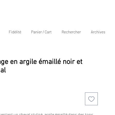
Fidélité
Panier / Cart
Rechercher
Archives
age en argile émaillé noir et
nal
entant un cheval stylisé, argile émaillé dans des tons