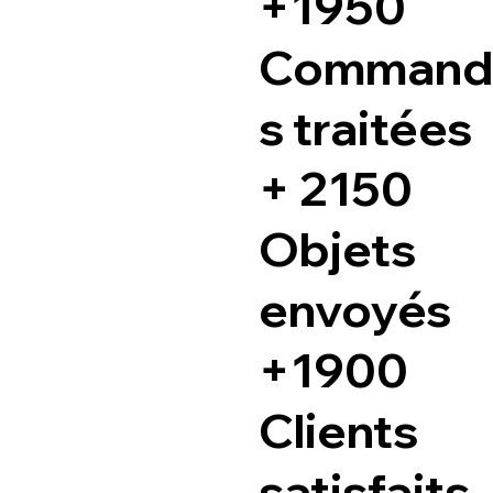
+1950
Command
s traitées
+ 2150
Objets
envoyés
+1900
Clients
satisfaits