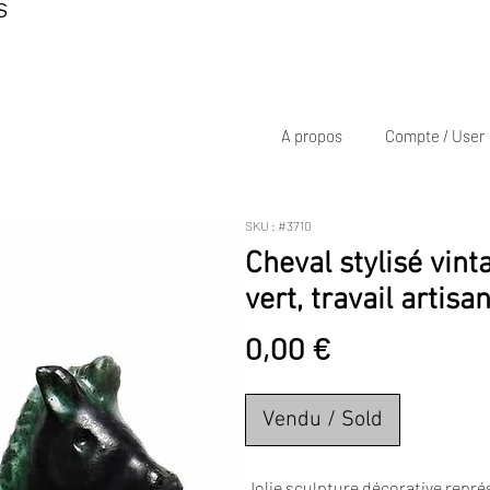
S
A propos
Compte / User
SKU : #3710
Cheval stylisé vint
vert, travail artisa
Prix
0,00 €
Vendu / Sold
Jolie sculpture décorative représ