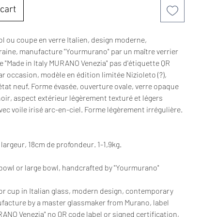
cart
ol ou coupe en verre Italien, design moderne,
raine, manufacture "Yourmurano" par un maître verrier
e "Made in Italy MURANO Venezia" pas d'étiquette QR
ar occasion, modèle en édition limitée Nizioleto (?),
état neuf. Forme évasée, ouverture ovale, verre opaque
oir, aspect extérieur légèrement texturé et légers
avec voile irisé arc-en-ciel. Forme légèrement irrégulière.
argeur, 18cm de profondeur. 1-1,9kg.
bowl or large bowl, handcrafted by "Yourmurano"
or cup in Italian glass, modern design, contemporary
facture by a master glassmaker from Murano, label
RANO Venezia" no QR code label or signed certification,