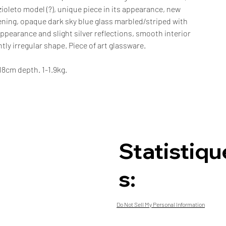
ioleto model (?), unique piece in its appearance, new
ening, opaque dark sky blue glass marbled/striped with
 appearance and slight silver reflections, smooth interior
htly irregular shape. Piece of art glassware.
8cm depth. 1-1.9kg.
Statistiqu
s:
Do Not Sell My Personal Information