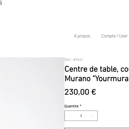
S
A propos
Compte / User
SKU : #3047
Centre de table, c
Murano "Yourmuran
Prix
230,00 €
Quantité
*