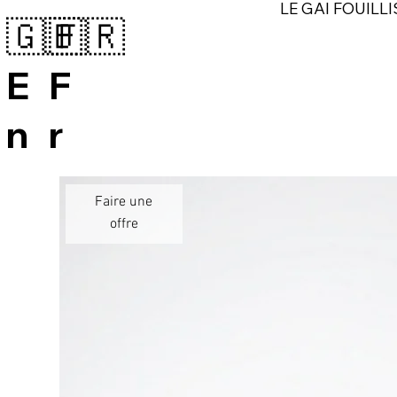
LE GAI FOUILLI
🇬🇧
🇫🇷
E
F
n
r
Faire une
offre