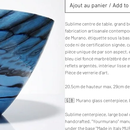
Ajout au panier / Add to 
Sublime centre de table, grand b
fabrication artisanale contempo
de Murano, étiquette sous la bas
code ni de certification signée, c
pièce unique de par son aspect, 
bleu ciel foncé marbré/zébré de n
reflets argentés, intérieur lisse 
Pièce de verrerie d'art.
20,5cm de hauteur max, 29cm de l
🇬🇧 Murano glass centerpiece, 
Sublime centerpiece, large bowl 
handcrafted, "Yourmurano" manu
under the base "Made in Italy MU