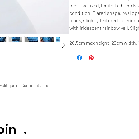
because used, limited edition Niz
condition. Flared shape, oval op
black, slightly textured exterior
with iridescent rainbow veil. Slig
20.5cm max height, 29cm width, 1
Politique de Confidentialité
oin
.