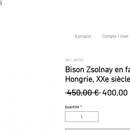
S
A propos
Compte / User
SKU : #3723
Bison Zsolnay en f
Hongrie, XXe siècl
Prix
 450,00 € 
400,00
original
Quantité
*