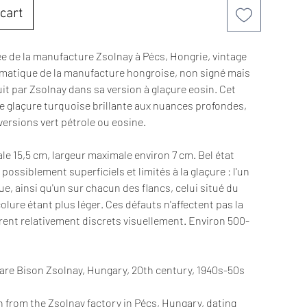
cart
e de la manufacture Zsolnay à Pécs, Hongrie, vintage
matique de la manufacture hongroise, non signé mais
it par Zsolnay dans sa version à glaçure eosin. Cet
e glaçure turquoise brillante aux nuances profondes,
 versions vert pétrole ou eosine.
 15,5 cm, largeur maximale environ 7 cm. Bel état
 possiblement superficiels et limités à la glaçure : l'un
oue, ainsi qu'un sur chacun des flancs, celui situé du
lure étant plus léger. Ces défauts n'affectent pas la
rent relativement discrets visuellement. Environ 500-
re Bison Zsolnay, Hungary, 20th century, 1940s-50s
 from the Zsolnay factory in Pécs, Hungary, dating