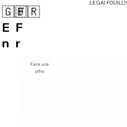
LE GAI FOUILLI
🇬🇧
🇫🇷
E
F
n
r
Faire une
offre