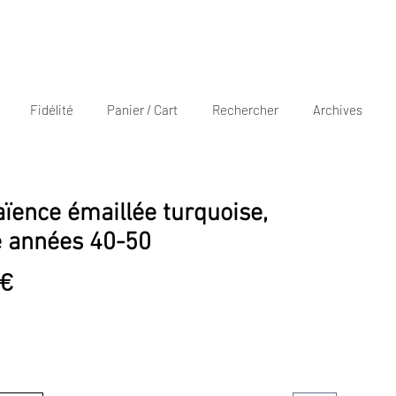
Fidélité
Panier / Cart
Rechercher
Archives
aïence émaillée turquoise,
e années 40-50
Prix
 €
promotionnel