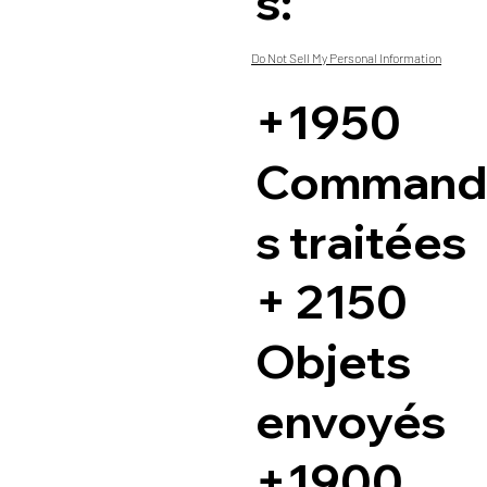
s:
Do Not Sell My Personal Information
+1950
Command
s traitées
+ 2150
Objets
envoyés
+1900