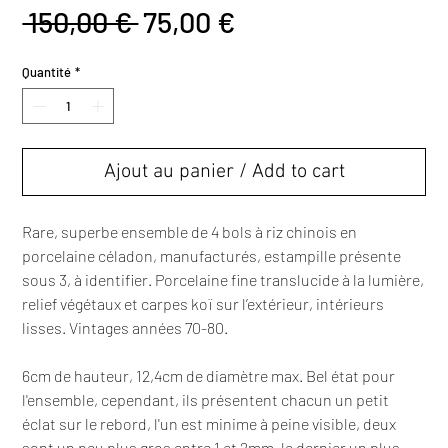
Prix
Prix
 150,00 € 
75,00 €
original
promotionnel
Quantité
*
Ajout au panier / Add to cart
Rare, superbe ensemble de 4 bols à riz chinois en
porcelaine céladon, manufacturés, estampille présente
sous 3, à identifier. Porcelaine fine translucide à la lumière,
relief végétaux et carpes koï sur l’extérieur, intérieurs
lisses. Vintages années 70-80.
6cm de hauteur, 12,4cm de diamètre max. Bel état pour
l'ensemble, cependant, ils présentent chacun un petit
éclat sur le rebord, l'un est minime à peine visible, deux
sont un peu plus gros entre 1 et 2mm, le dernier un plus