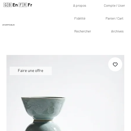
🇬🇧 En
🇫🇷 Fr
A propos
Compte / User
Fidélité
Panier / Cart
LE GAI FOUILLIS
Rechercher
Archives
Faire une offre