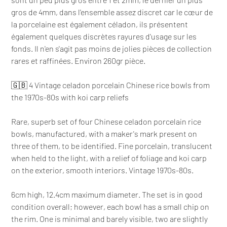
gros de 4mm, dans l'ensemble assez discret car le cœur de
la porcelaine est également céladon, ils présentent
également quelques discrètes rayures d'usage sur les
fonds. Il n'en s'agit pas moins de jolies pièces de collection
rares et raffinées. Environ 260gr pièce.
🇬🇧 4 Vintage celadon porcelain Chinese rice bowls from
the 1970s-80s with koi carp reliefs
Rare, superb set of four Chinese celadon porcelain rice
bowls, manufactured, with a maker's mark present on
three of them, to be identified. Fine porcelain, translucent
when held to the light, with a relief of foliage and koi carp
on the exterior, smooth interiors. Vintage 1970s-80s.
6cm high, 12.4cm maximum diameter. The set is in good
condition overall; however, each bowl has a small chip on
the rim. One is minimal and barely visible, two are slightly